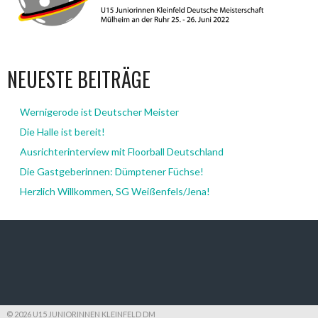
NEUESTE BEITRÄGE
Wernigerode ist Deutscher Meister
Die Halle ist bereit!
Ausrichterinterview mit Floorball Deutschland
Die Gastgeberinnen: Dümptener Füchse!
Herzlich Willkommen, SG Weißenfels/Jena!
© 2026 U15 JUNIORINNEN KLEINFELD DM