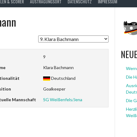
LEN & SCORER
AUSTRAGUNGSORT
DATENSCHUTZ
IMPRESSUM
mann
NEUE
9
me
Klara Bachmann
Werni
Die Ha
ionalität
Deutschland
Ausri
ition
Goalkeeper
Deut
tuelle Mannschaft
SG Weißenfels/Jena
Die G
Herzl
Weiße