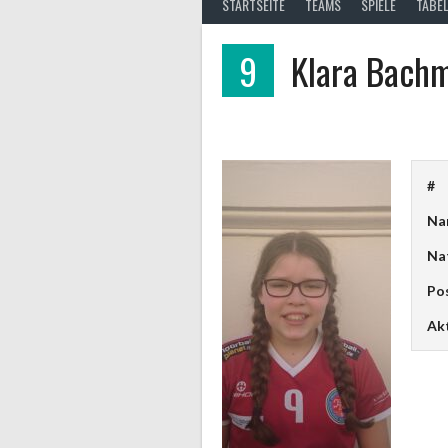
STARTSEITE
TEAMS
SPIELE
TABEL
9
Klara Bach
#
Na
Nat
Pos
Ak