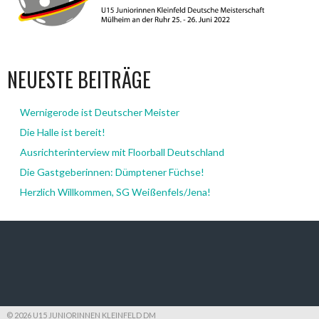
NEUESTE BEITRÄGE
Wernigerode ist Deutscher Meister
Die Halle ist bereit!
Ausrichterinterview mit Floorball Deutschland
Die Gastgeberinnen: Dümptener Füchse!
Herzlich Willkommen, SG Weißenfels/Jena!
© 2026 U15 JUNIORINNEN KLEINFELD DM