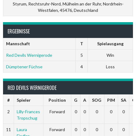
Styrum, Rechtsruhr-Nord, Mülheim an der Ruhr, Nordrhein-
Westfalen, 45476, Deutschland
ERGEBNISSE
Mannschaft
T
Spielausgang
Red Devils Wernigerode
5
Win
Dümptener Füchse
4
Loss
RED DEVILS WERNIGERODE
#
Spieler
Position
G
A
SOG
PIM
SA
G
2
Lilly-Frances
Forward
0
0
0
0
0
Tropschug
11
Laura
Forward
0
0
0
0
0
Fiedler