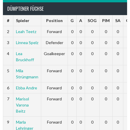
DÜMPTENER FÜCHSE
#
Spieler
Position
G
A
SOG
PIM
SA
G
2
Leah Teetz
Forward
0
0
0
0
0
3
Linnea Spelz
Defender
0
0
0
0
0
4
Lea
Goalkeeper
0
0
0
0
0
Bruckhoff
5
Mila
Forward
0
0
0
0
0
Strüngmann
6
Ebba Andre
Forward
0
0
0
0
0
7
Marisol
Forward
0
0
0
0
0
Varona
Beitz
9
Marla
Forward
0
0
0
0
0
Lehringer