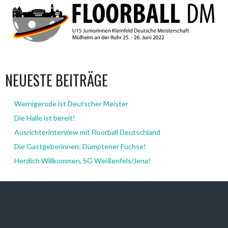
NEUESTE BEITRÄGE
Wernigerode ist Deutscher Meister
Die Halle ist bereit!
Ausrichterinterview mit Floorball Deutschland
Die Gastgeberinnen: Dümptener Füchse!
Herzlich Willkommen, SG Weißenfels/Jena!