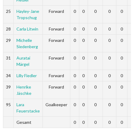
25
Hayley-Jane
Forward
0
0
0
0
0
Tropschug
28
Carla Litwin
Forward
0
0
0
0
0
29
Michelle
Forward
0
0
0
0
0
Siedenberg
31
Auratai
Forward
0
0
0
0
0
Märgel
34
Lilly Fiedler
Forward
0
0
0
0
0
39
Henrike
Forward
0
0
0
0
0
Jäschke
95
Lara
Goalkeeper
0
0
0
0
0
Feuerstacke
Gesamt
0
0
0
0
0